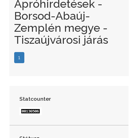
Apróhirdetések -
Borsod-Abaúj-
Zemplén megye -
Tiszaújvárosi járás
1
Statcounter