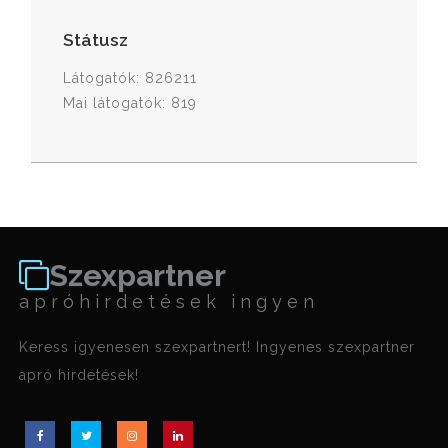
Státusz
Látogatók: 826211
Mai látogatók: 819
Szexpartner
apróhirdetések ingyen
Keress igyenesen szexpartnert! Ingyenes szexpartner
apró hirdetések!