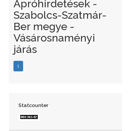
Apróhirdetések -
Szabolcs-Szatmár-
Ber megye -
Vásárosnaményi
járás
1
Statcounter