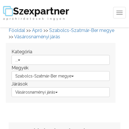
Szexpartner
Tog
apróhirdetések ingyen
navi
Főoldal
>>
Apró
>>
Szabolcs-Szatmár-Ber megye
>>
Vásárosnaményi járás
Kategória
...
Megyék
Szabolcs-Szatmár-Ber megye
Járások
Vásárosnaményi járás