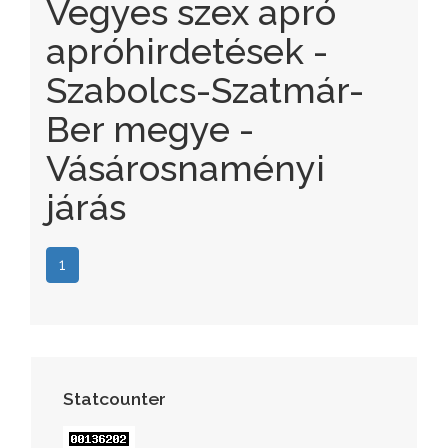
Vegyes szex apró
apróhirdetések -
Szabolcs-Szatmár-
Ber megye -
Vásárosnaményi
járás
1
Statcounter