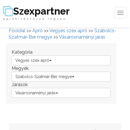
Szexpartner
Tog
apróhirdetések ingyen
navi
Főoldal
>>
Apró
>>
Vegyes szex apró
>>
Szabolcs-
Szatmár-Ber megye
>>
Vásárosnaményi járás
Kategória
Vegyes szex apró
Megyék
Szabolcs-Szatmár-Ber megye
Járások
Vásárosnaményi járás