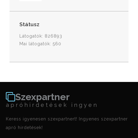
Státusz
Látogatók: 826893
Mai látogatók: 560
Szexpartner
apróhirdetések ingyen
Keress igyenesen szexpartnert! Ingyenes szexpartner
apró hirdetések!