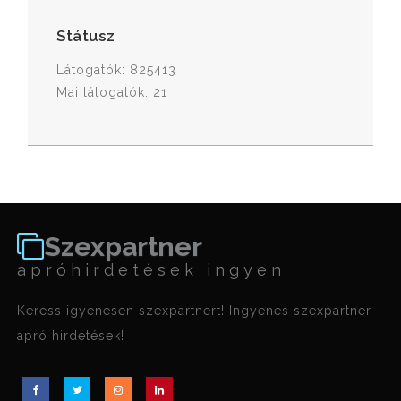
Státusz
Látogatók: 825413
Mai látogatók: 21
Szexpartner
apróhirdetések ingyen
Keress igyenesen szexpartnert! Ingyenes szexpartner
apró hirdetések!