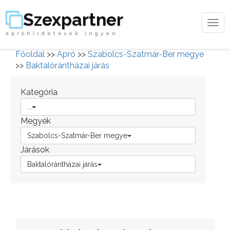
Szexpartner
Tog
apróhirdetések ingyen
navi
Főoldal
>>
Apró
>>
Szabolcs-Szatmár-Ber megye
>>
Baktalórántházai járás
Kategória
...
Megyék
Szabolcs-Szatmár-Ber megye
Járások
Baktalórántházai járás