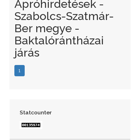
Apróhirdetések -
Szabolcs-Szatmár-
Ber megye -
Baktalórántházai
járás
1
Statcounter