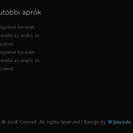
utóbbi aprók
lgyeket keresek
zeretik az anális és
 szexet
lgyeket keresek
zeretik az anális és
 szexet
© 2018 Conceit. All rights reserved | Design by
W3layouts