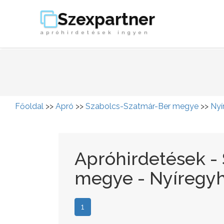
Szexpartner
apróhirdetések ingyen
Főoldal
>>
Apró
>>
Szabolcs-Szatmár-Ber megye
>>
Nyí
Apróhirdetések -
megye - Nyíregyh
1