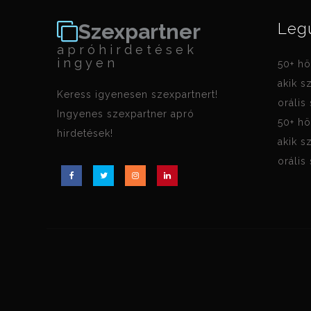
Szexpartner
Leg
apróhirdetések
ingyen
50+ hö
akik s
Keress igyenesen szexpartnert!
orális
Ingyenes szexpartner apró
50+ hö
hirdetések!
akik s
orális