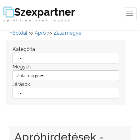
Szexpartner
Tog
apróhirdetések ingyen
navi
Főoldal
>>
Apró
>>
Zala megye
Kategória
...
Megyék
Zala megye
Járások
...
Apróhirdetések -