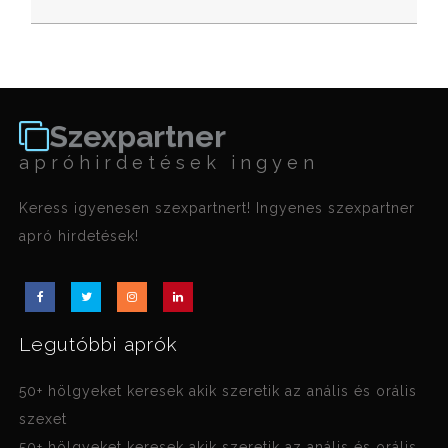
Szexpartner
apróhirdetések ingyen
Keress igyenesen szexpartnert! Ingyenes szexpartner
apró hirdetések!
Legutóbbi aprók
50+ hölgyeket keresek akik szeretik az anális és orális
szexet
50+ hölgyeket keresek akik szeretik az anális és orális