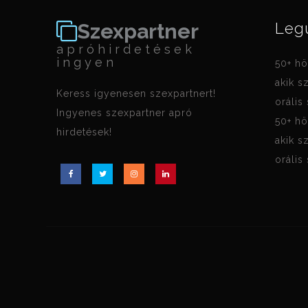
Szexpartner
Leg
apróhirdetések
ingyen
50+ hö
akik s
Keress igyenesen szexpartnert!
orális
Ingyenes szexpartner apró
50+ hö
hirdetések!
akik s
orális