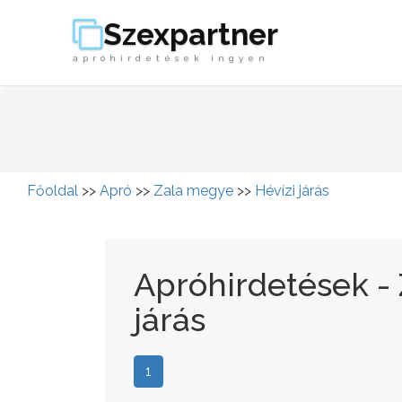
Szexpartner
apróhirdetések ingyen
Főoldal
>>
Apró
>>
Zala megye
>>
Hévízi járás
Apróhirdetések - 
járás
1