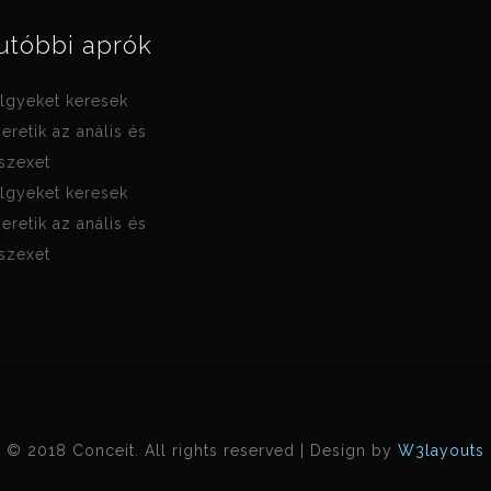
utóbbi aprók
lgyeket keresek
zeretik az anális és
 szexet
lgyeket keresek
zeretik az anális és
 szexet
© 2018 Conceit. All rights reserved | Design by
W3layouts