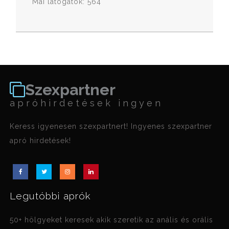
Mai látogatók: 564
Szexpartner
apróhirdetések ingyen
Keress igyenesen szexpartnert! Ingyenes szexpartner
apró hirdetések!
Legutóbbi aprók
50+ hölgyeket keresek akik szeretik az anális és orális