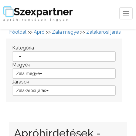
Szexpartner
Tog
apróhirdetések ingyen
navi
Főoldal
>>
Apró
>>
Zala megye
>>
Zalakarosi járás
Kategória
...
Megyék
Zala megye
Járások
Zalakarosi járás
Apróhirdetések -