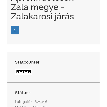
Zala megye -
Zalakarosi járás
1
Statcounter
Státusz
Látogatók: 825956