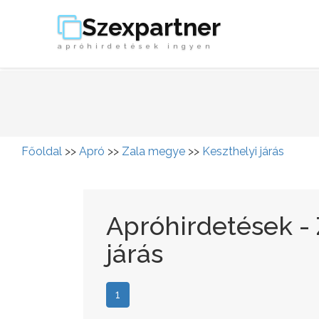
Szexpartner
apróhirdetések ingyen
Főoldal
>>
Apró
>>
Zala megye
>>
Keszthelyi járás
Apróhirdetések - 
járás
1