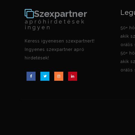
Szexpartner
Leg
apróhirdetések
ingyen
50+ hö
akik s
Keress igyenesen szexpartnert!
orális
Ingyenes szexpartner apró
50+ hö
hirdetések!
akik s
orális