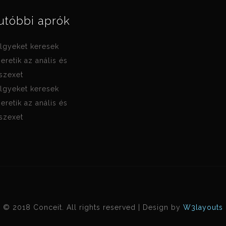
utóbbi aprók
lgyeket keresek
zeretik az anális és
 szexet
lgyeket keresek
zeretik az anális és
 szexet
© 2018 Conceit. All rights reserved | Design by
W3layouts