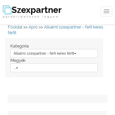
Szexpartner
Tog
apróhirdetések ingyen
navi
Főoldal
>>
Apró
>>
Alkalmi szexpartner - férfi keres
férfit
Kategória
Alkalmi szexpartner - férfi keres férfit
Megyék
...