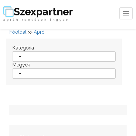
Szexpartner
Tog
apróhirdetések ingyen
navi
Főoldal
>>
Apró
Kategória
...
Megyék
...