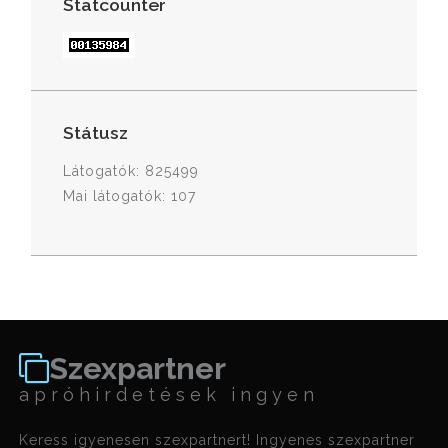
Statcounter
Státusz
Látogatók: 825499
Mai látogatók: 107
Szexpartner
apróhirdetések ingyen
Keress igyenesen szexpartnert! Ingyenes szexpartner