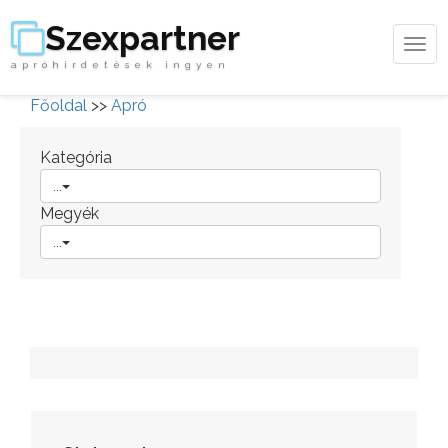
Szexpartner
Tog
apróhirdetések ingyen
navi
Főoldal
>>
Apró
Kategória
...
Megyék
...