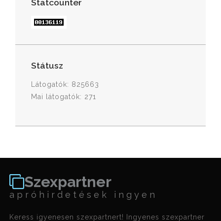
Statcounter
Státusz
Látogatók: 825663
Mai látogatók: 271
Szexpartner
apróhirdetések ingyen
Keress igyenesen szexpartnert! Ingyenes szexpartner