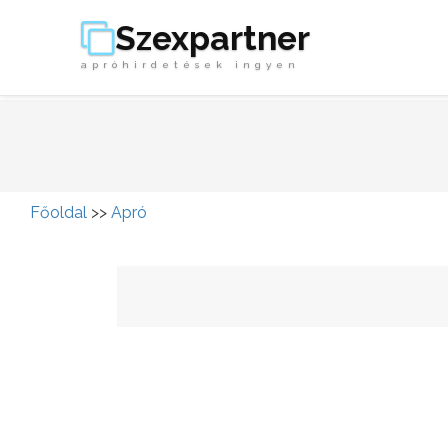
Szexpartner
apróhirdetések ingyen
Főoldal
>>
Apró