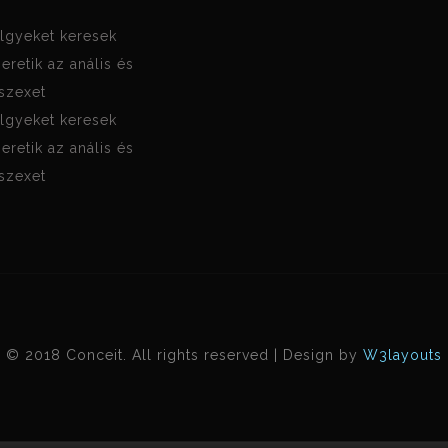
lgyeket keresek
zeretik az anális és
 szexet
lgyeket keresek
zeretik az anális és
 szexet
© 2018 Conceit. All rights reserved | Design by
W3layouts