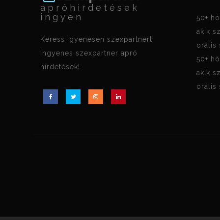
apróhirdetések
ingyen
50+ hö
akik s
Keress igyenesen szexpartnert!
orális
Ingyenes szexpartner apró
50+ hö
hirdetések!
akik s
orális