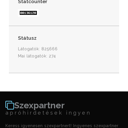
Statcounter
Státusz
Látogatók: 825666
Mai látogatók: 274
Szexpartner
apróhirdetések ingyen
Keress igyenesen szexpartnert! Ingyenes szexpartner