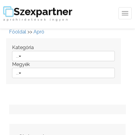
Szexpartner
Tog
apróhirdetések ingyen
navi
Főoldal
>>
Apró
Kategória
...
Megyék
...