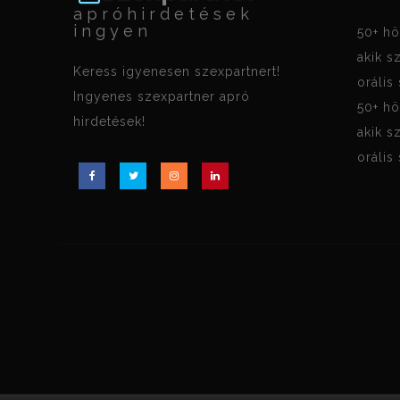
apróhirdetések
ingyen
50+ hö
akik s
Keress igyenesen szexpartnert!
orális
Ingyenes szexpartner apró
50+ hö
hirdetések!
akik s
orális