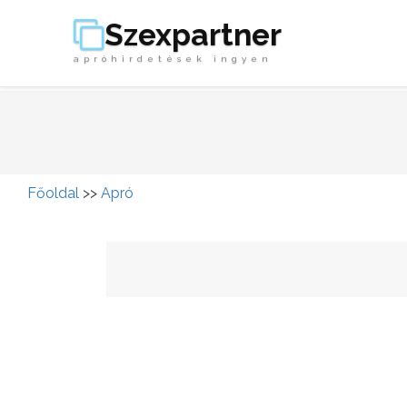
Szexpartner
apróhirdetések ingyen
Főoldal
>>
Apró