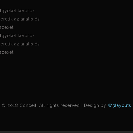
lgyeket keresek
zeretik az anális és
 szexet
lgyeket keresek
zeretik az anális és
 szexet
© 2018 Conceit. All rights reserved | Design by
W3layouts