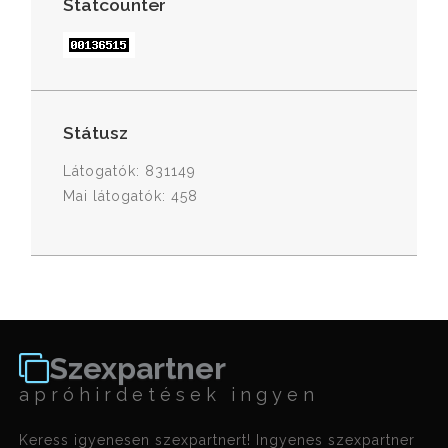
Statcounter
Státusz
Látogatók: 831149
Mai látogatók: 458
Szexpartner
apróhirdetések ingyen
Keress igyenesen szexpartnert! Ingyenes szexpartner