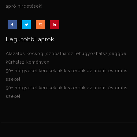
apró hirdetések!
Legutóbbi aprók
Alázatos köcsög ,szopathatsz,lehugyozhatsz,seggbe
kúrhatsz keményen
50+ hölgyeket keresek akik szeretik az anális és orális
szexet
50+ hölgyeket keresek akik szeretik az anális és orális
szexet