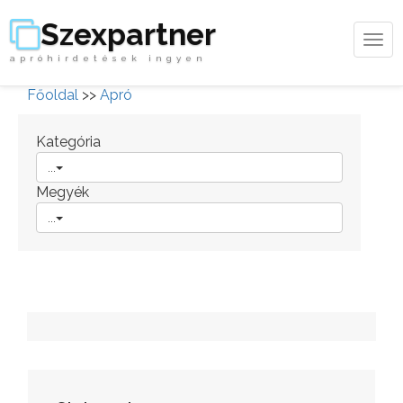
Szexpartner
Tog
apróhirdetések ingyen
navi
Főoldal
>>
Apró
Kategória
...
Megyék
...