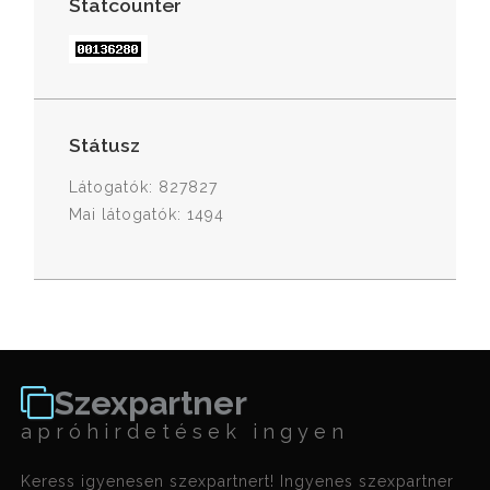
Statcounter
Státusz
Látogatók: 827827
Mai látogatók: 1494
Szexpartner
apróhirdetések ingyen
Keress igyenesen szexpartnert! Ingyenes szexpartner