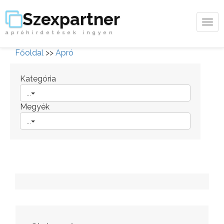
Szexpartner
Tog
apróhirdetések ingyen
navi
Főoldal
>>
Apró
Kategória
...
Megyék
...