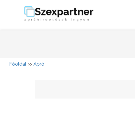
Szexpartner
apróhirdetések ingyen
Főoldal
>>
Apró