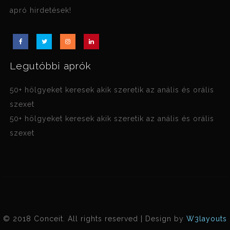
apró hirdetések!
Legutóbbi aprók
50+ hölgyeket keresek akik szeretik az anális és orális
szexet
50+ hölgyeket keresek akik szeretik az anális és orális
szexet
© 2018 Conceit. All rights reserved | Design by
W3layouts