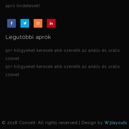
apró hirdetések!
Legutóbbi aprók
50+ hölgyeket keresek akik szeretik az anális és orális
szexet
50+ hölgyeket keresek akik szeretik az anális és orális
szexet
© 2018 Conceit. All rights reserved | Design by
W3layouts