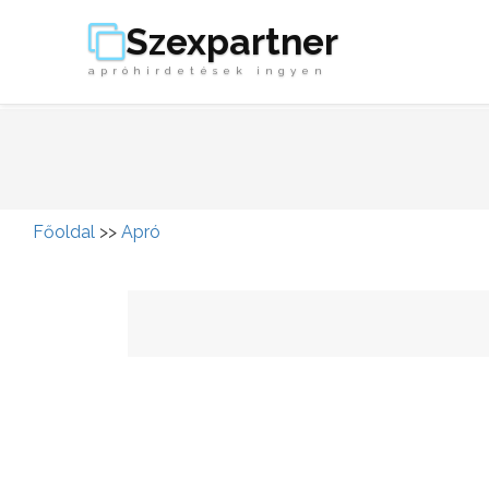
Szexpartner
apróhirdetések ingyen
Főoldal
>>
Apró