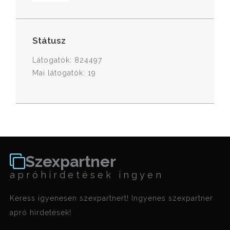
Státusz
Látogatók: 824497
Mai látogatók: 19
Szexpartner
apróhirdetések ingyen
Keress igyenesen szexpartnert! Ingyenes szexpartner
apró hirdetések!