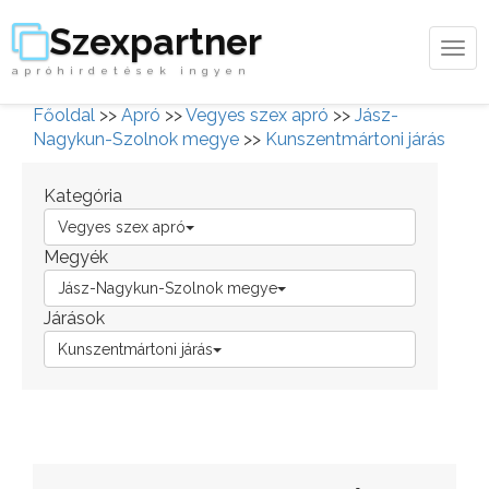
Szexpartner
Tog
apróhirdetések ingyen
navi
Főoldal
>>
Apró
>>
Vegyes szex apró
>>
Jász-
Nagykun-Szolnok megye
>>
Kunszentmártoni járás
Kategória
Vegyes szex apró
Megyék
Jász-Nagykun-Szolnok megye
Járások
Kunszentmártoni járás