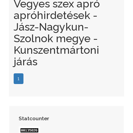
Vegyes szex apró
apróhirdetések -
Jász-Nagykun-
Szolnok megye -
Kunszentmártoni
járás
1
Statcounter