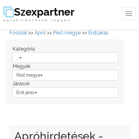
Szexpartner
Tog
apróhirdetések ingyen
navi
Főoldal
>>
Apró
>>
Pest megye
>>
Érdi járás
Kategória
...
Megyék
Pest megye
Járások
Érdi járás
Apróhirdetések -