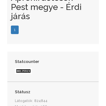
Pest megye - Érdi
járás
1
Statcounter
Státusz
Látogatók: 824844