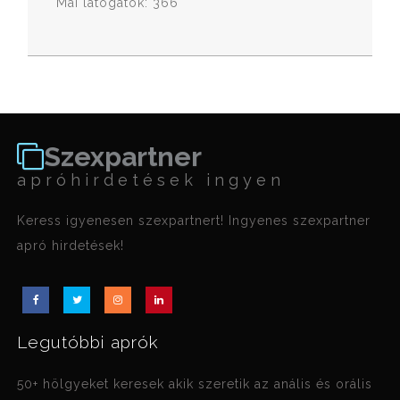
Mai látogatók: 366
Szexpartner
apróhirdetések ingyen
Keress igyenesen szexpartnert! Ingyenes szexpartner
apró hirdetések!
Legutóbbi aprók
50+ hölgyeket keresek akik szeretik az anális és orális