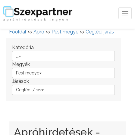
Szexpartner
Tog
apróhirdetések ingyen
navi
Főoldal
>>
Apró
>>
Pest megye
>>
Ceglédi járás
Kategória
...
Megyék
Pest megye
Járások
Ceglédi járás
Apróhirdetések -