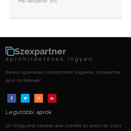
Mai látogatók: 811
Szexpartner
apróhirdetések ingyen
Keress igyenesen szexpartnert! Ingyenes szexpartner
apró hirdetések!
Legutóbbi aprók
50+ hölgyeket keresek akik szeretik az anális és orális