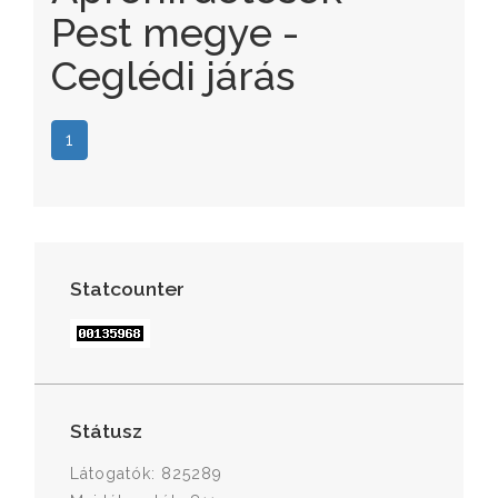
Pest megye -
Ceglédi járás
1
Statcounter
Státusz
Látogatók: 825289