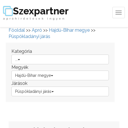
Szexpartner
Tog
apróhirdetések ingyen
navi
Főoldal
>>
Apró
>>
Hajdú-Bihar megye
>>
Püspökladányi járás
Kategória
...
Megyék
Hajdú-Bihar megye
Járások
Püspökladányi járás