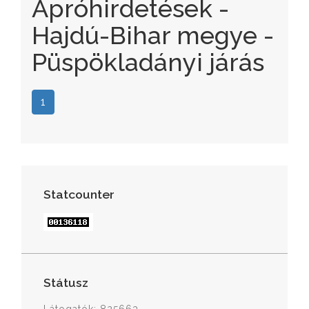
Apróhirdetések -
Hajdú-Bihar megye -
Püspökladányi járás
1
Statcounter
Státusz