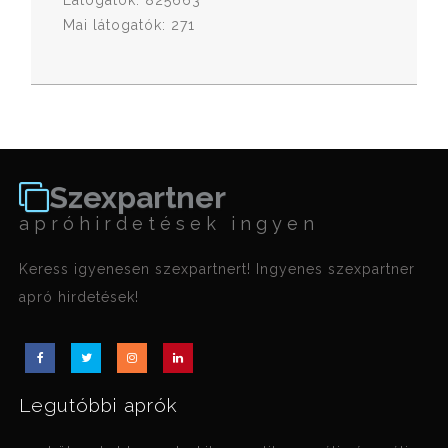
Látogatók: 825663
Mai látogatók: 271
Szexpartner
apróhirdetések ingyen
Keress igyenesen szexpartnert! Ingyenes szexpartner
apró hirdetések!
Legutóbbi aprók