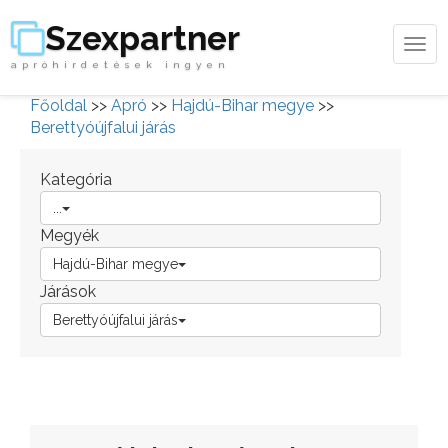
Szexpartner
Tog
apróhirdetések ingyen
navi
Főoldal
>>
Apró
>>
Hajdú-Bihar megye
>>
Berettyóújfalui járás
Kategória
...
Megyék
Hajdú-Bihar megye
Járások
Berettyóújfalui járás