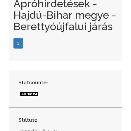
Apróhirdetések -
Hajdú-Bihar megye -
Berettyóújfalui járás
1
Statcounter
Státusz