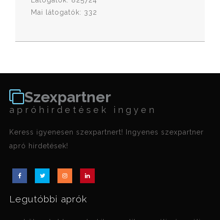
Látogatók: 825724
Mai látogatók: 332
Szexpartner
apróhirdetések ingyen
Keress igyenesen szexpartnert! Ingyenes szexpartner
apró hirdetések!
Legutóbbi aprók