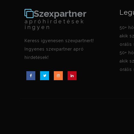
Szexpartner
Leg
apróhirdetések
ingyen
50+ hö
akik s
Keress igyenesen szexpartnert!
orális
Ingyenes szexpartner apró
50+ hö
hirdetések!
akik s
orális