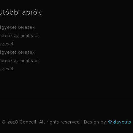
utóbbi aprók
lgyeket keresek
zeretik az anális és
 szexet
lgyeket keresek
zeretik az anális és
 szexet
© 2018 Conceit. All rights reserved | Design by
W3layouts