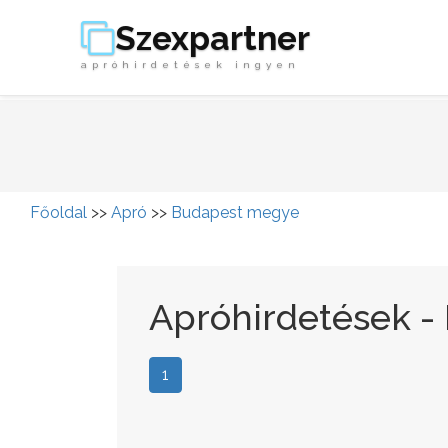
Szexpartner
apróhirdetések ingyen
Főoldal
>>
Apró
>>
Budapest megye
Apróhirdetések 
1