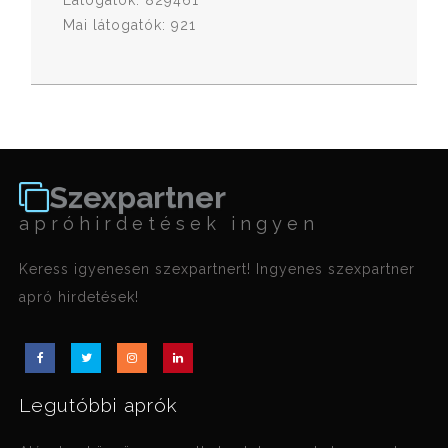
Látogatók: 829461
Mai látogatók: 921
Szexpartner
apróhirdetések ingyen
Keress igyenesen szexpartnert! Ingyenes szexpartner
apró hirdetések!
Legutóbbi aprók