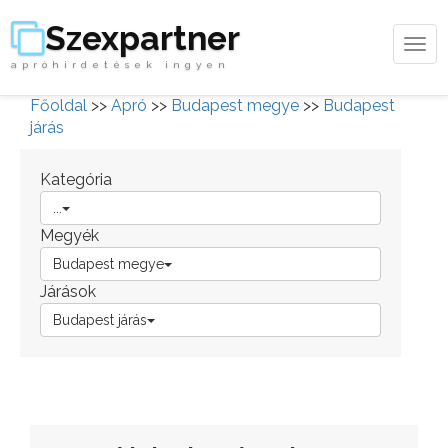
Szexpartner
Tog
apróhirdetések ingyen
navi
Főoldal
>>
Apró
>>
Budapest megye
>>
Budapest
járás
Kategória
...
Megyék
Budapest megye
Járások
Budapest járás