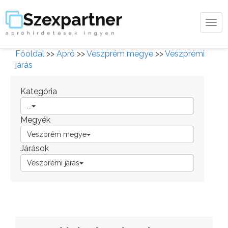
Szexpartner
Tog
apróhirdetések ingyen
navi
Főoldal
>>
Apró
>>
Veszprém megye
>>
Veszprémi
járás
Kategória
...
Megyék
Veszprém megye
Járások
Veszprémi járás