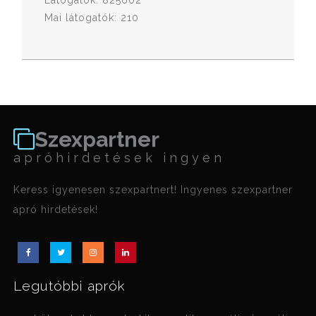
Látogatók: 825602
Mai látogatók: 210
Szexpartner
apróhirdetések ingyen
Keress igyenesen szexpartnert! Ingyenes szexpartner
apró hirdetések!
Legutóbbi aprók