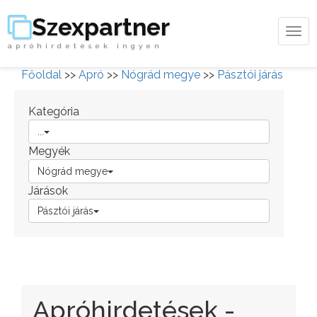
Szexpartner
Tog
apróhirdetések ingyen
navi
Főoldal
>>
Apró
>>
Nógrád megye
>>
Pásztói járás
Kategória
...
Megyék
Nógrád megye
Járások
Pásztói járás
Apróhirdetések -