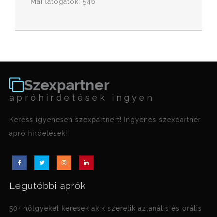
Mai látogatók: 546
Szexpartner
apróhirdetések ingyen
Keress igyenesen szexpartnert! Ingyenes szexpartner
apró hirdetések!
Legutóbbi aprók
50+ hölgyeket keresek akik szeretik az anális és orális