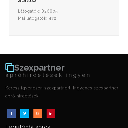
Státusz
Látogatók: 826805
Mai látogatók: 472
Szexpartner
apróhirdetések ingyen
Keress igyenesen szexpartnert! Ingyenes szexpartner
apró hirdetések!
Legutóbbi aprók