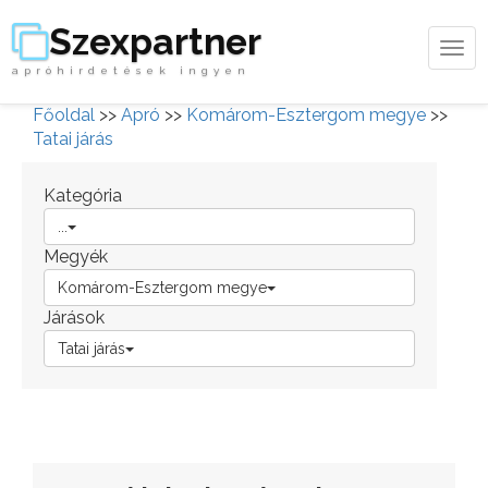
Szexpartner
Tog
apróhirdetések ingyen
navi
Főoldal
>>
Apró
>>
Komárom-Esztergom megye
>>
Tatai járás
Kategória
...
Megyék
Komárom-Esztergom megye
Járások
Tatai járás