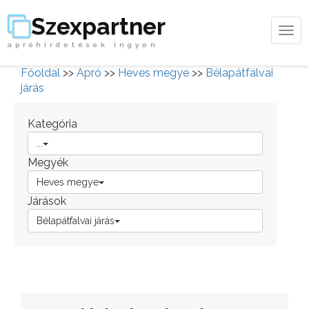
Szexpartner
Tog
apróhirdetések ingyen
navi
Főoldal
>>
Apró
>>
Heves megye
>>
Bélapátfalvai
járás
Kategória
...
Megyék
Heves megye
Járások
Bélapátfalvai járás