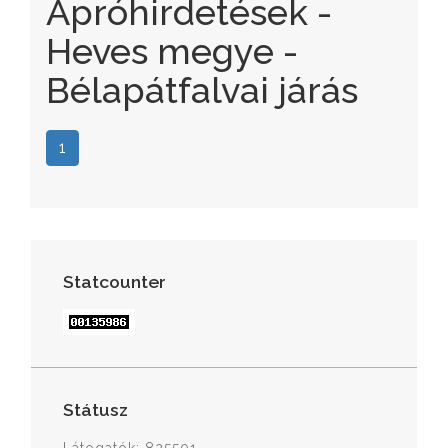
Apróhirdetések -
Heves megye -
Bélapátfalvai járás
1
Statcounter
Státusz