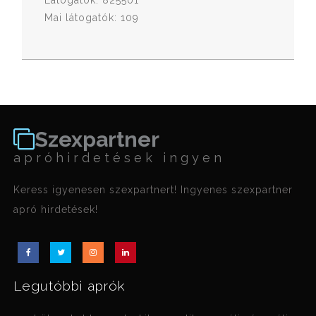
Látogatók: 825501
Mai látogatók: 109
Szexpartner
apróhirdetések ingyen
Keress igyenesen szexpartnert! Ingyenes szexpartner
apró hirdetések!
Legutóbbi aprók