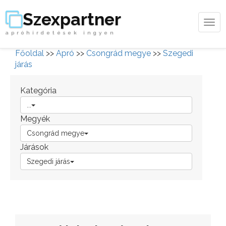
Szexpartner
Tog
apróhirdetések ingyen
navi
Főoldal
>>
Apró
>>
Csongrád megye
>>
Szegedi
járás
Kategória
...
Megyék
Csongrád megye
Járások
Szegedi járás