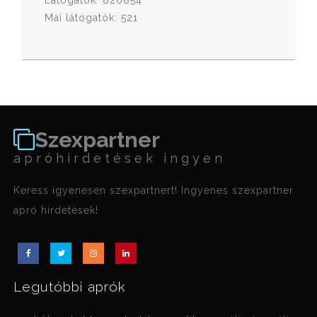
Látogatók: 826854
Mai látogatók: 521
Szexpartner
apróhirdetések ingyen
Keress igyenesen szexpartnert! Ingyenes szexpartner
apró hirdetések!
Legutóbbi aprók