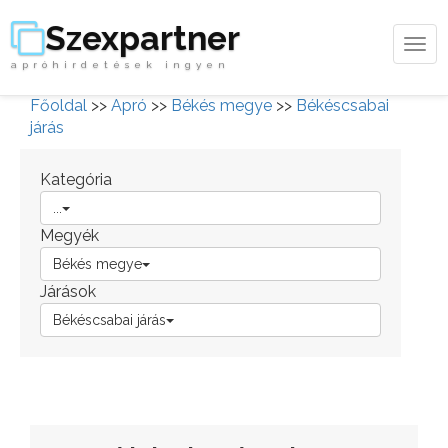
Szexpartner
Tog
apróhirdetések ingyen
navi
Főoldal
>>
Apró
>>
Békés megye
>>
Békéscsabai
járás
Kategória
...
Megyék
Békés megye
Járások
Békéscsabai járás