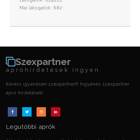
Látogatók: 829222
Mai látogatók: 682
Szexpartner
apróhirdetések ingyen
Keress igyenesen szexpartnert! Ingyenes szexpartner
apró hirdetések!
Legutóbbi aprók