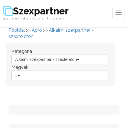
Szexpartner
Tog
apróhirdetések ingyen
navi
Főoldal
>>
Apró
>>
Alkalmi szexpartner -
szextelefon
Kategória
Alkalmi szexpartner - szextelefon
Megyék
...