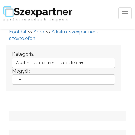
Szexpartner
Tog
apróhirdetések ingyen
navi
Főoldal
>>
Apró
>>
Alkalmi szexpartner -
szextelefon
Kategória
Alkalmi szexpartner - szextelefon
Megyék
...