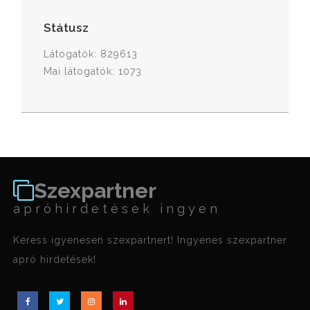
Státusz
Látogatók: 829613
Mai látogatók: 1073
Szexpartner
apróhirdetések ingyen
Keress igyenesen szexpartnert! Ingyenes szexpartner
apró hirdetések!