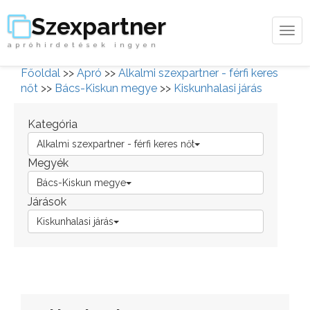
Szexpartner
Tog
apróhirdetések ingyen
navi
Főoldal
>>
Apró
>>
Alkalmi szexpartner - férfi keres
nőt
>>
Bács-Kiskun megye
>>
Kiskunhalasi járás
Kategória
Alkalmi szexpartner - férfi keres nőt
Megyék
Bács-Kiskun megye
Járások
Kiskunhalasi járás