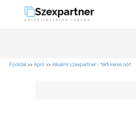
Szexpartner
apróhirdetések ingyen
Főoldal
>>
Apró
>>
Alkalmi szexpartner - férfi keres nőt